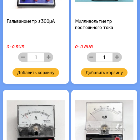
Гальванометр ±300µA
Милливольтметр
постоянного тока
0~0 RUB
0~0 RUB