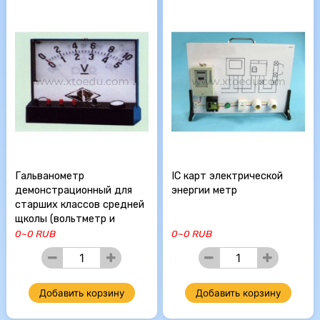
Гальванометр
IC карт электрической
демонстрационный для
энергии метр
старших классов средней
щколы (вольтметр и
омметр)
0~0 RUB
0~0 RUB